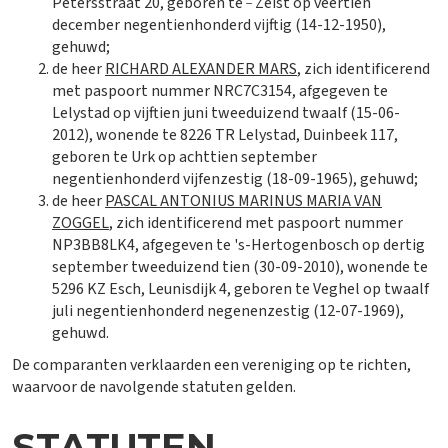
Petersstraat 20, geboren te
Zeist op veertien
december negentienhonderd vijftig (14-12-1950),
gehuwd;
de heer
RICHARD ALEXANDER MARS
, zich identificerend
met paspoort nummer NRC7C3154, afgegeven te
Lelystad op vijftien juni tweeduizend twaalf (15-06-
2012), wonende te 8226 TR Lelystad, Duinbeek 117,
geboren te Urk op achttien september
negentienhonderd vijfenzestig (18-09-1965), gehuwd;
de heer
PASCAL ANTONIUS MARINUS MARIA VAN
ZOGGEL
, zich identificerend met paspoort nummer
NP3BB8LK4, afgegeven te 's-Hertogenbosch op dertig
september tweeduizend tien (30-09-2010), wonende te
5296 KZ Esch, Leunisdijk 4, geboren te Veghel op twaalf
juli negentienhonderd negenenzestig (12-07-1969),
gehuwd.
De comparanten verklaarden een vereniging op te richten,
waarvoor de navolgende statuten gelden.
STATUTEN