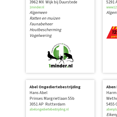
3962 MX Wijk bij Duurstede
5291 
1minder.nl
www123
Algemeen
Alge
Ratten en muizen
Faunabeheer
Houtbescherming
Vogelwering
Abel Ongediertebestrijding
Aben 
Hans Abel
Harm
Prinses Margrietlaan 55b
Wetho
3051 AP Rotterdam
5455 
abelongediertebestrijding.nl
abenpla
Eiken