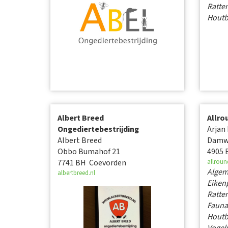
Ratte
Houtb
Albert Breed
Allro
Ongediertebestrijding
Arjan
Albert Breed
Damw
Obbo Bumahof 21
4905 
7741 BH Coevorden
allroun
Alge
albertbreed.nl
Eiken
Ratte
Fauna
Houtb