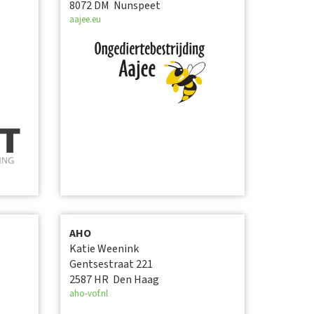
8072 DM Nunspeet
aajee.eu
AHO
Katie Weenink
Gentsestraat 221
2587 HR Den Haag
aho-vof.nl