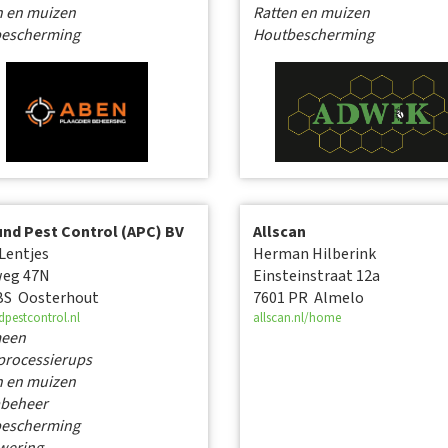
n en muizen
Ratten en muizen
escherming
Houtbescherming
und Pest Control (APC) BV
Allscan
 Lentjes
Herman Hilberink
eg 47N
Einsteinstraat 12a
BS Oosterhout
7601 PR Almelo
dpestcontrol.nl
allscan.nl/home
meen
processierups
n en muizen
beheer
escherming