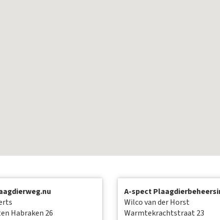
aagdierweg.nu
A-spect Plaagdierbeheersi
erts
Wilco van der Horst
ten Habraken 26
Warmtekrachtstraat 23