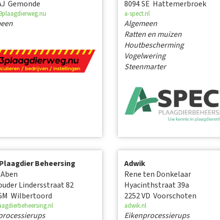
AJ Gemonde
8094 SE Hattemerbroek
plaagdierweg.nu
a-spect.nl
meen
Algemeen
Ratten en muizen
Houtbescherming
Vogelwering
Steenmarter
Plaagdier Beheersing
Adwik
 Aben
Rene ten Donkelaar
uder Lindersstraat 82
Hyacinthstraat 39a
GM Wilbertoord
2252 VD Voorschoten
agdierbeheersing.nl
adwik.nl
processierups
Eikenprocessierups