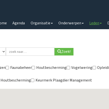
ome
Agenda
Organisatie
Onderwerpen
Leden
Zoek!
zen
Faunabeheer
Houtbescherming
Vogelwering
Opleid
 Houtbescherming
Keurmerk Plaagdier Management