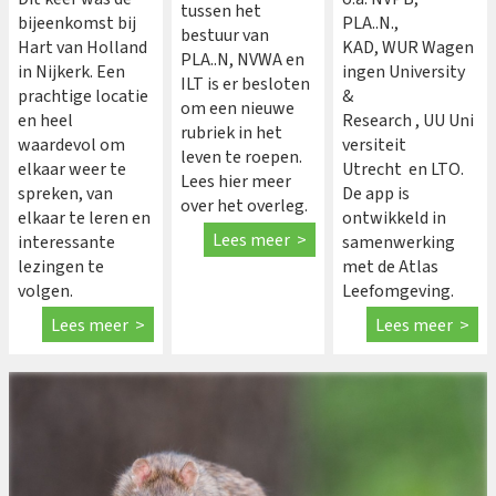
tussen het
bijeenkomst bij
PLA..N.,
bestuur van
Hart van Holland
KAD, WUR Wagen
PLA..N, NVWA en
in Nijkerk. Een
ingen University
ILT is er besloten
prachtige locatie
&
om een nieuwe
en heel
Research , UU Uni
rubriek in het
waardevol om
versiteit
leven te roepen.
elkaar weer te
Utrecht en LTO.
Lees hier meer
spreken, van
De app is
over het overleg.
elkaar te leren en
ontwikkeld in
Lees meer >
interessante
samenwerking
lezingen te
met de Atlas
volgen.
Leefomgeving.
Lees meer >
Lees meer >