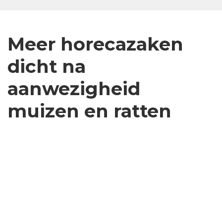
Meer horecazaken
dicht na
aanwezigheid
muizen en ratten
Muizen en ratten duiken steeds vaker op bij inspecties in
restaurants, supermarkten en bakkerijen. Een
recordaantal zaken moest vorig jaar halsoverkop dicht
vanwege ernstige risico's voor de volksgezondheid. Dat
blijkt uit nieuwe cijfers die RTL Nieuws heeft opgevraagd
bij de Nederlandse Voedsel- en Warenautoriteit.