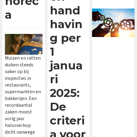
horec
hand
a
havin
g per
1
Muizen en ratten
janua
duiken steeds
vaker op bij
ri
inspecties in
restaurants,
2025:
supermarkten en
bakkerijen. Een
De
recordaantal
zaken moest
criteri
vorig jaar
halsoverkop
a voor
dicht vanwege