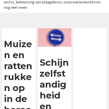
sector, beheersing van plaagdieren, onze evenementen en
nog veel meer.
Muize
n en
Schijn
ratten
zelfst
rukke
andig
n op
heid
in de
en