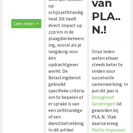
van
op
schijnzelfstandig
PLA..
heid. Dit heeft
Lees meer >
direct impact op
N.!
zzp'ers in de
plaagdierbeheers
ing, vooral als je
langdurig voor
Onze leden
één
weten elkaar
opdrachtgever
steeds beter te
werkt. De
vinden voor
Belastingdienst
succelvolle
gebruikt
samenwerking. In
specifieke criteria
juni dit jaar is
om te bepalen of
Drooghout
er sprake is van
Gendringen
lid
een zelfstandige
geworden bij
of een
PLA..N.. Vlak
dienstbetrekking.
daarna kreeg
In dit artikel
Pestis imperium