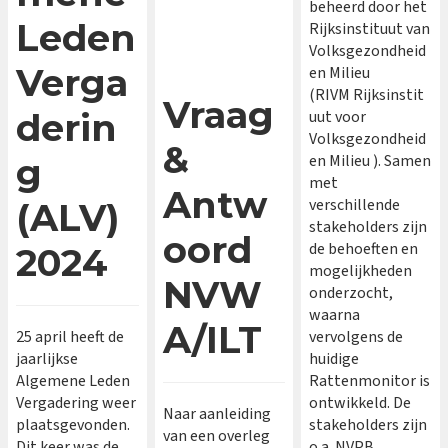
beheerd door het
Leden
Rijksinstituut van
Volksgezondheid
Verga
en Milieu
(RIVM Rijksinstit
Vraag
derin
uut voor
Volksgezondheid
&
g
en Milieu ). Samen
met
Antw
verschillende
(ALV)
stakeholders zijn
oord
de behoeften en
2024
mogelijkheden
NVW
onderzocht,
waarna
A/ILT
25 april heeft de
vervolgens de
jaarlijkse
huidige
Algemene Leden
Rattenmonitor is
Vergadering weer
ontwikkeld. De
Naar aanleiding
plaatsgevonden.
stakeholders zijn
van een overleg
Dit keer was de
o.a. NVPB,