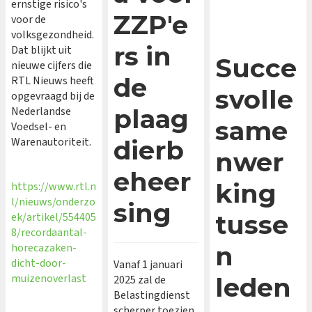
ernstige risico's
ZZP'e
voor de
volksgezondheid.
rs in
Dat blijkt uit
Succe
nieuwe cijfers die
de
RTL Nieuws heeft
svolle
opgevraagd bij de
plaag
Nederlandse
same
Voedsel- en
Warenautoriteit.
dierb
nwer
eheer
king
https://www.rtl.n
l/nieuws/onderzo
sing
tusse
ek/artikel/554405
8/recordaantal-
n
horecazaken-
dicht-door-
Vanaf 1 januari
muizenoverlast
leden
2025 zal de
Belastingdienst
scherper toezien