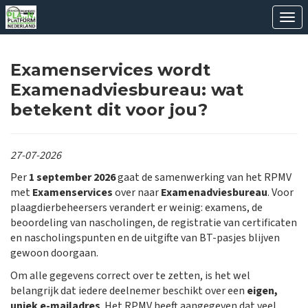
Ope
Examenservices wordt
Examenadviesbureau: wat
betekent dit voor jou?
27-07-2026
Per
1 september 2026
gaat de samenwerking van het RPMV
met
Examenservices
over naar
Examenadviesbureau
. Voor
plaagdierbeheersers verandert er weinig: examens, de
beoordeling van nascholingen, de registratie van certificaten
en nascholingspunten en de uitgifte van BT-pasjes blijven
gewoon doorgaan.
Om alle gegevens correct over te zetten, is het wel
belangrijk dat iedere deelnemer beschikt over een
eigen,
uniek e-mailadres
. Het RPMV heeft aangegeven dat veel