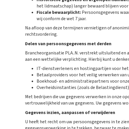
het lidmaatschap) langer bewaard blijven voor 
Fiscale bewaarplicht:
Persoonsgegevens waarvo
wij conform de wet 7 jaar.
Na afloop van deze termijnen vernietigen of anonimise
rechtsvordering.
Delen van persoonsgegevens met derden
Brancheorganisatie PLA..N. verstrekt uitsluitend en
aan een wettelijke verplichting. Hierbij kunt u denke
IT-dienstverleners en hostingpartijen voor he
Betaalproviders voor het veilig verwerken van
Boekhoud- en administratiepartners voor onze 
Overheidsinstanties (zoals de Belastingdienst) a
Met bedrijven die uw gegevens verwerken in onze opd
vertrouwelijkheid van uw gegevens. Uw gegevens wor
Gegevens inzien, aanpassen of verwijderen
U heeft het recht om uw persoonsgegevens in te zien
gegevensverwerking in te trekken, bezwaar te maken