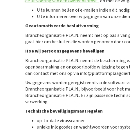
de uitvoering van een overeenkomst”
en met de volg
U te kunnen bellen of e-mailen indien dit nodi
U te informeren over wijzigingen van onze die
Geautomatiseerde besluitvorming
Brancheorganisatie PLA..N. neemt niet op basis van
gaat hier om besluiten die worden genomen door com
Hoe wij persoonsgegevens beveiligen
Brancheorganisatie PLA..N. neemt de bescherming v
openbaarmaking en ongeoorloofde wijziging tegen te g
dan contact met ons op via
info@platformplaagdierb
Uw gegevens worden geregistreerd via de software v
Brancheorganisatie PLA..N., bijvoorbeeld voor het m
Brancheorganisatie PLA..N.. Er zijn passende tech
verwerking.
Technische beveiligingsmaatregelen
up-to-date virusscanner
unieke inlogcodes en wachtwoorden voor sys