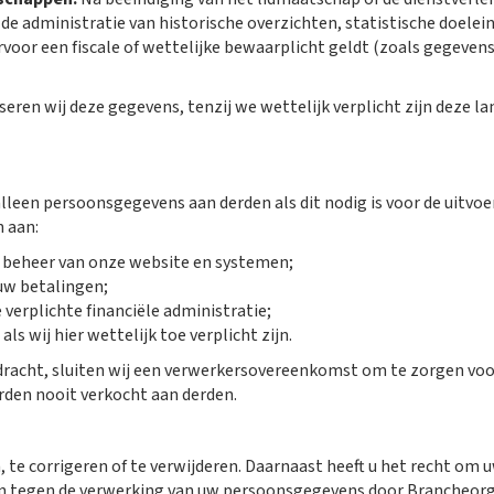
de administratie van historische overzichten, statistische doele
or een fiscale of wettelijke bewaarplicht geldt (zoals gegevens
ren wij deze gegevens, tenzij we wettelijk verplicht zijn deze la
 alleen persoonsgegevens aan derden als dit nodig is voor de uitv
n aan:
t beheer van onze website en systemen;
 uw betalingen;
verplichte financiële administratie;
ls wij hier wettelijk toe verplicht zijn.
racht, sluiten wij een verwerkersovereenkomst om te zorgen voor
den nooit verkocht aan derden.
, te corrigeren of te verwijderen. Daarnaast heeft u het recht o
 tegen de verwerking van uw persoonsgegevens door Brancheorgani