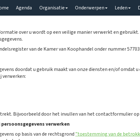
ome
Agenda
Organisatie
Onderwerpen
Leden
formatie over u wordt op een veilige manier verwerkt en gebruikt
sgegevens.
Handelsregister van de Kamer van Koophandel onder nummer 57703
evens doordat u gebruik maakt van onze diensten en/of omdat u d
j verwerken:
strekt. Bijvoorbeeld door het invullen van het contactformulier op
wij persoonsgegevens verwerken
gevens op basis van de rechtsgrond
”toestemming van de betrokk