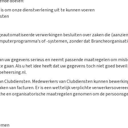
ende doelen:
g is om onze dienstverlening uit te kunnen voeren
nsten
 geautomatiseerde verwerkingen besluiten over zaken die (aanzie
puterprogramma's of -systemen, zonder dat Brancheorganisatie P
an uw gegevens serieus en neemt passende maatregelen om misbr
aan. Als u het idee heeft dat uw gegevens toch niet goed beveili
eheersing.nl
.
an Clubdiensten. Medewerkers van Clubdiensten kunnen bewerking
aken van facturen. Er is een wettelijk verplichte verwerkersover
nische en organisatorische maatregelen genomen om de persoonsg
temen