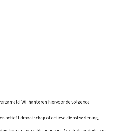
erzameld. Wij hanteren hiervoor de volgende
n actief lidmaatschap of actieve dienstverlening,
ning kunnen bepaalde gegevens (zoals de periode van