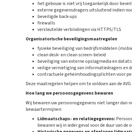
het gebouw is niet vrij toegankelijk door bevei
externe gegevensdragers uitsluitend indien no
beveiligde back-ups
firewalls
versleutelde verbindingen via HTTPS/TLS
Organisatorische beveiligingsmaatregelen
fysieke beveiliging van bedrijfsmiddelen (mobi
clean desk- en clean screen-beleid
beveiliging van externe opslagmedia en datat
veilige vernietiging van informatiedragers en
contractuele geheimhoudingsplichten voor pe
Deze maatregelen helpen om te voldoen aan de AVG 
Hoe lang we persoonsgegevens bewaren
Wij bewaren uw persoonsgegevens niet langer dan no
bewaartermijnen:
Lidmaatschaps- en relatiegegevens:
Persoons
bewaren wij in ieder geval voor de duur van de
Historische gegevens en afgelopen lidmaat