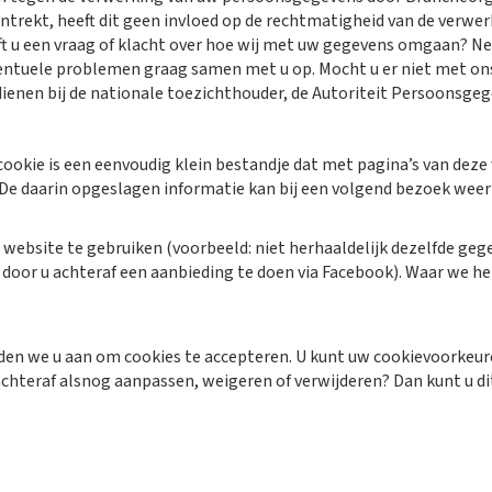
trekt, heeft dit geen invloed op de rechtmatigheid van de verwe
ft u een vraag of klacht over hoe wij met uw gegevens omgaan? N
ventuele problemen graag samen met u op. Mocht u er niet met ons
dienen bij de nationale toezichthouder, de Autoriteit Persoonsgeg
 cookie is een eenvoudig klein bestandje dat met pagina’s van de
 De daarin opgeslagen informatie kan bij een volgend bezoek weer
ebsite te gebruiken (voorbeeld: niet herhaaldelijk dezelfde gegev
door u achteraf een aanbieding te doen via Facebook). Waar we h
en we u aan om cookies te accepteren. U kunt uw cookievoorkeuren
achteraf alsnog aanpassen, weigeren of verwijderen? Dan kunt u di