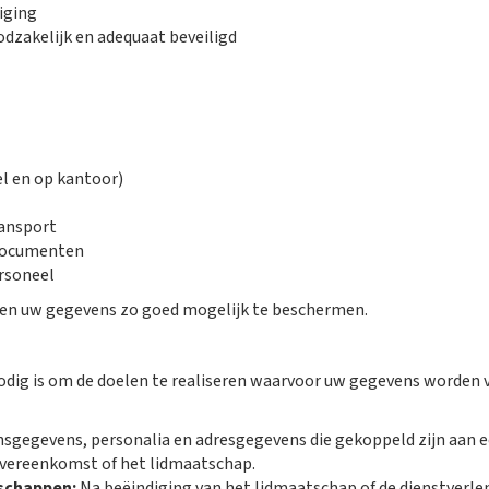
liging
odzakelijk en adequaat beveiligd
el en op kantoor)
ransport
 documenten
rsoneel
en uw gegevens zo goed mogelijk te beschermen.
dig is om de doelen te realiseren waarvoor uw gegevens worden v
gegevens, personalia en adresgegevens die gekoppeld zijn aan ee
 overeenkomst of het lidmaatschap.
schappen:
Na beëindiging van het lidmaatschap of de dienstverle